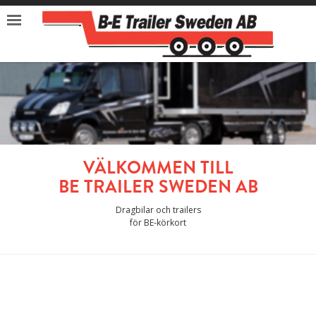
Menu
START
PRODUKTER
TILLBEHÖR
BEGAGNAT
KONTAKT
VÄLKOMMEN TILL
BE TRAILER SWEDEN AB
Dragbilar och trailers
för BE-körkort