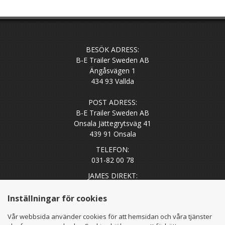
BESÖK ADRESS:
B-E Trailer Sweden AB
Ängåsvägen 1
434 93 Vallda
POST ADRESS:
B-E Trailer Sweden AB
Onsala Jättegrytsväg 41
439 91 Onsala
TELEFON:
031-82 00 78
JAMES DIREKT:
0705-53 77 72
Inställningar för cookies
EPOST:
Vår webbsida använder cookies för att hemsidan och våra tjänster
james@betrailer.se